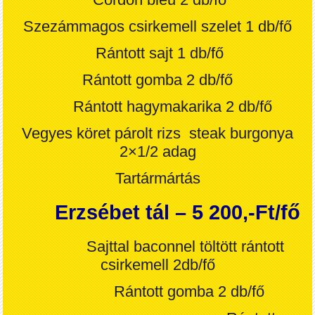
Szezámmagos csirkemell szelet 1 db/fő
Rántott sajt 1 db/fő
Rántott gomba 2 db
/fő
Rántott hagymakarika 2 db
/fő
Vegyes köret párolt rizs steak burgonya
2×1/2 adag
Tartármártás
Erzsébet tál – 5 200,-Ft/fő
Sajttal baconnel töltött rántott
csirkemell 2db
/fő
Rántott gomba 2 db
/fő