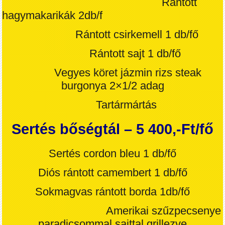
Rántott
hagymakarikák 2db/f
Rántott csirkemell 1 db
/fő
Rántott sajt 1 db/fő
Vegyes köret
jázmin rizs steak
burgonya 2×1/2 adag
Tartármártás
Sertés bőségtál – 5 400,-Ft/fő
Sertés cordon bleu 1 db
/fő
Diós rántott camembert 1 db
/fő
Sokmagvas rántott borda 1db
/fő
Amerikai szűzpecsenye
paradicsommal sajttal grillezve