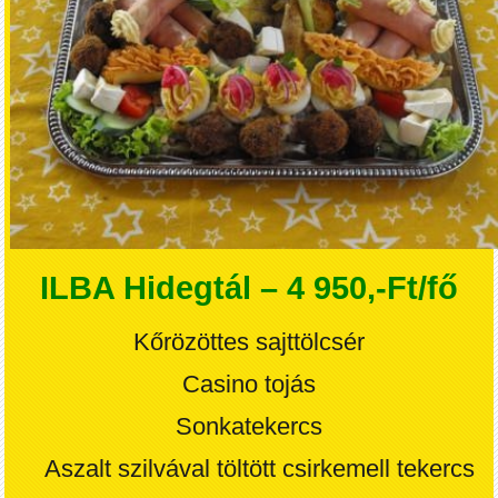
ILBA Hidegtál – 4 950,-Ft/fő
Kőrözöttes sajttölcsér
Casino tojás
Sonkatekercs
Aszalt szilvával töltött csirkemell tekercs