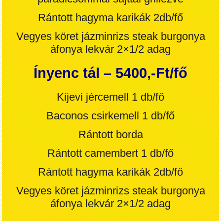
Rántott hagyma karikák 2db
/fő
Vegyes köret jázminrizs steak burgonya
áfonya lekvár 2×1/2 adag
Ínyenc tál – 5400,-Ft/fő
Kijevi jércemell 1 db
/fő
Baconos csirkemell 1 db
/fő
Rántott borda
Rántott camembert 1 db
/fő
Rántott hagyma karikák 2db
/fő
Vegyes köret jázminrizs steak burgonya
áfonya lekvár 2×1/2 adag