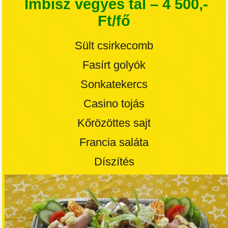
Imbisz vegyes tál – 4 500,-
Ft/fő
Sült csirkecomb
Fasírt golyók
Sonkatekercs
Casino tojás
Kőrözöttes sajt
Francia saláta
Díszítés