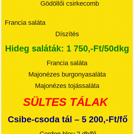
Gödöllői csirkecomb
Francia saláta
Díszítés
Hideg saláták: 1 750,-Ft/50dkg
Francia saláta
Majonézes burgonyasaláta
Majonézes tojássaláta
SÜLTES TÁLAK
Csibe-csoda tál – 5 200,-Ft/fő
C
ordon bleu 2 db
/fő