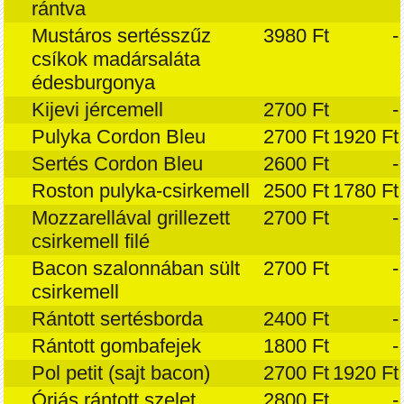
rántva
Mustáros sertésszűz
3980 Ft
-
csíkok madársaláta
édesburgonya
Kijevi jércemell
2700 Ft
-
Pulyka Cordon Bleu
2700 Ft
1920 Ft
Sertés Cordon Bleu
2600 Ft
-
Roston pulyka-csirkemell
2500 Ft
1780 Ft
Mozzarellával grillezett
2700 Ft
-
csirkemell filé
Bacon szalonnában sült
2700 Ft
-
csirkemell
Rántott sertésborda
2400 Ft
-
Rántott gombafejek
1800 Ft
-
Pol petit (sajt bacon)
2700 Ft
1920 Ft
Óriás rántott szelet
2800 Ft
-