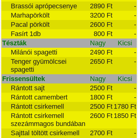
Brassói aprópecsenye
2890 Ft
-
Marhapörkölt
3200 Ft
-
Pacal pörkölt
2600 Ft
-
Fasírt 1db
800 Ft
-
Tészták
Nagy
Kicsi
Milánói spagetti
2490 Ft
-
Tenger gyümölcsei
2650 Ft
-
spagetti
Frissensültek
Nagy
Kicsi
Rántott sajt
2500 Ft
-
Rántott camembert
1800 Ft
-
Rántott csirkemell
2500 Ft
1780 Ft
Rántott csirkemell
2600 Ft
1850 Ft
szezámmagos bundában
Sajttal töltött csirkemell
2700 Ft
-