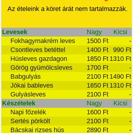
Az ételeink a köret árát nem tartalmazzák.
Levesek
Nagy
Kicsi
Fokhagymakrém leves
1500 Ft
-
Csontleves betéttel
1400 Ft
990 Ft
Húsleves gazdagon
1850 Ft
1310 Ft
Görög gyümölcsleves
1700 Ft
-
Babgulyás
2100 Ft
1490 Ft
Jókai bableves
1850 Ft
1310 Ft
Gulyásleves
2100 Ft
-
Készételek
Nagy
Kicsi
Napi főzelék
1600 Ft
-
Sertés pörkölt
2100 Ft
-
Bácskai rizses hús
2890 Ft
-