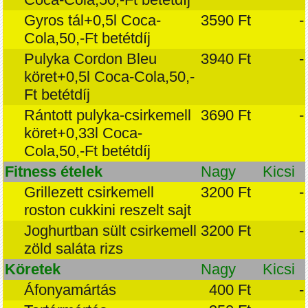
Gyros tál+0,5l Coca-
3590 Ft
-
Cola,50,-Ft betétdíj
Pulyka Cordon Bleu
3940 Ft
-
köret+0,5l Coca-Cola,50,-
Ft betétdíj
Rántott pulyka-csirkemell
3690 Ft
-
köret+0,33l Coca-
Cola,50,-Ft betétdíj
Fitness ételek
Nagy
Kicsi
Grillezett csirkemell
3200 Ft
-
roston cukkini reszelt sajt
Joghurtban sült csirkemell
3200 Ft
-
zöld saláta rizs
Köretek
Nagy
Kicsi
Áfonyamártás
400 Ft
-