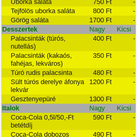
Uborka saláta
750 Ft
-
Tejfölös uborka saláta
800 Ft
-
Görög saláta
1700 Ft
-
Desszertek
Nagy
Kicsi
Palacsinták (túrós,
400 Ft
-
nutellás)
Palacsinták (kakaós,
350 Ft
-
fahéjas, lekváros)
Túró rudis palacsinta
480 Ft
-
Sült túrós derelye áfonya
1200 Ft
-
lekvár
Gesztenyepüré
1300 Ft
-
Italok
Nagy
Kicsi
Coca-Cola 0,5l/50,-Ft
590 Ft
-
betétdíj
Coca-Cola dobozos
490 Ft
-