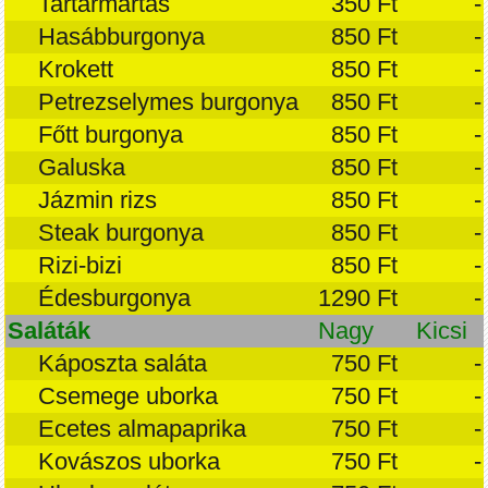
Tartármártás
350 Ft
-
Hasábburgonya
850 Ft
-
Krokett
850 Ft
-
Petrezselymes burgonya
850 Ft
-
Főtt burgonya
850 Ft
-
Galuska
850 Ft
-
Jázmin rizs
850 Ft
-
Steak burgonya
850 Ft
-
Rizi-bizi
850 Ft
-
Édesburgonya
1290 Ft
-
Saláták
Nagy
Kicsi
Káposzta saláta
750 Ft
-
Csemege uborka
750 Ft
-
Ecetes almapaprika
750 Ft
-
Kovászos uborka
750 Ft
-