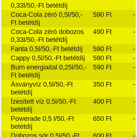
0,33l/50,-Ft betétdíj
Coca-Cola zéró 0,5l/50,-
590 Ft
-
Ft betétdíj
Coca-Cola zéró dobozos
490 Ft
-
0,33l/50,-Ft betétdíj
Fanta 0,5l/50,-Ft betétdíj
590 Ft
-
Cappy 0,5l/50,-Ft betétdíj
590 Ft
-
Burn energiaital 0,25l/50,-
590 Ft
-
Ft betétdíj
Ásványvíz 0,5l/50,-Ft
350 Ft
-
betétdíj
Ízesített víz 0,5l/50,-Ft
400 Ft
-
betétdíj
Powerade 0,5 l/50,-Ft
650 Ft
-
betétdíj
Dobozos sör 0,5l/50,-Ft
600 Ft
-