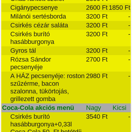
Cigánypecsenye
2600 Ft
1850 Ft
Milánói sertésborda
3200 Ft
-
Csirkés cézár saláta
3200 Ft
-
Csirkés burító
3200 Ft
-
hasábburgonya
Gyros tál
3200 Ft
-
Rózsa Sándor
2700 Ft
-
pecsenyéje
A HÁZ pecsenyéje: roston
2980 Ft
-
szűzérme, bacon
szalonna, tükörtojás,
grillezett gomba
Coca-Cola akciós menü
Nagy
Kicsi
Csirkés burító
3540 Ft
-
hasábburgonya+0,33l
Coca-Cola,50,-Ft betétdíj